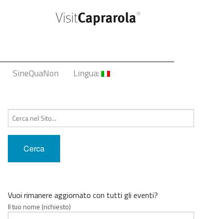
SineQuaNon
Lingua:
Italiano
Cerca:
English
Français
Deutsch
中文
Vuoi rimanere aggiornato con tutti gli eventi?
Il tuo nome (richiesto)