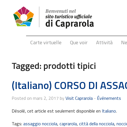
Carte virtuelle
Que voir
Attività
N
Tagged:
prodotti tipici
(Italiano) CORSO DI ASS
Posted on mars 2, 2017 by
Visit Caprarola
-
Événements
Désolé, cet article est seulement disponible en
Italiano
.
Tags:
assaggio nocciola
,
caprarola
,
città della nocciola
,
nocci