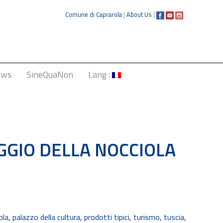
Comune di Caprarola
|
About Us
|
ews
SineQuaNon
Lang :
Italiano
English
Français
AGGIO DELLA NOCCIOLA
Deutsch
中文
ola
,
palazzo della cultura
,
prodotti tipici
,
turismo
,
tuscia
,