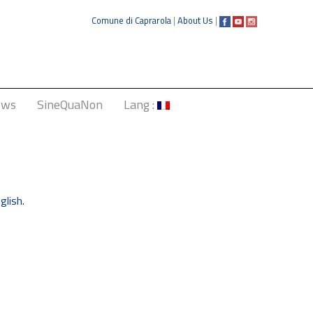
Comune di Caprarola
|
About Us
|
ews
SineQuaNon
Lang :
Italiano
English
Français
glish
.
Deutsch
中文