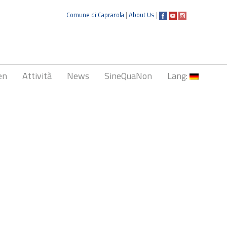
Comune di Caprarola
|
About Us
|
en
Attività
News
SineQuaNon
Lang:
Italiano
English
Français
Deutsch
中文