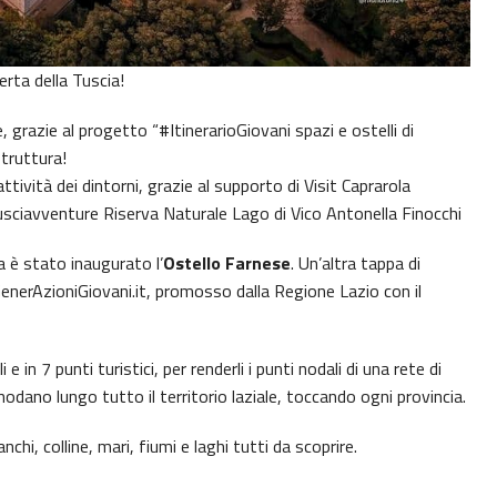
erta della Tuscia!
 grazie al progetto “#ItinerarioGiovani spazi e ostelli di
struttura!
tività dei dintorni, grazie al supporto di Visit Caprarola
sciavventure Riserva Naturale Lago di Vico Antonella Finocchi
a è stato inaugurato l’
Ostello Farnese
. Un’altra tappa di
GenerAzioniGiovani.it, promosso dalla Regione Lazio con il
e in 7 punti turistici, per renderli i punti nodali di una rete di
nodano lungo tutto il territorio laziale, toccando ogni provincia.
hi, colline, mari, fiumi e laghi tutti da scoprire.