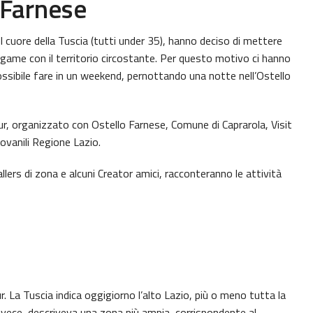
 Farnese
 cuore della Tuscia (tutti under 35), hanno deciso di mettere
 legame con il territorio circostante. Per questo motivo ci hanno
ssibile fare in un weekend, pernottando una notte nell’Ostello
ur, organizzato con Ostello Farnese, Comune di Caprarola, Visit
iovanili Regione Lazio.
llers di zona e alcuni Creator amici, racconteranno le attività
ur. La Tuscia indica oggigiorno l’alto Lazio, più o meno tutta la
nvece, descriveva una zona più ampia, corrispondente al