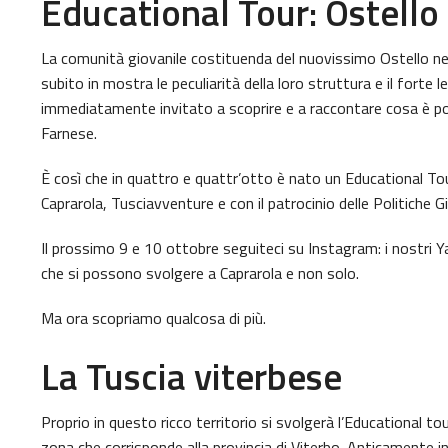
Educational Tour: Ostello
La comunità giovanile costituenda del nuovissimo Ostello nel
subito in mostra le peculiarità della loro struttura e il forte
immediatamente invitato a scoprire e a raccontare cosa è po
Farnese.
È così che in quattro e quattr’otto è nato un Educational To
Caprarola, Tusciavventure e con il patrocinio delle Politiche G
Il prossimo 9 e 10 ottobre seguiteci su Instagram: i nostri Ya
che si possono svolgere a Caprarola e non solo.
Ma ora scopriamo qualcosa di più.
La Tuscia viterbese
Proprio in questo ricco territorio si svolgerà l’Educational to
zona che corrisponde alla provincia di Viterbo. Anticamente i