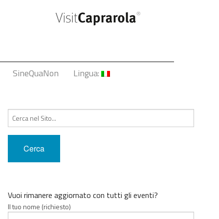
SineQuaNon
Lingua:
Italiano
Cerca:
English
Français
Deutsch
中文
Vuoi rimanere aggiornato con tutti gli eventi?
Il tuo nome (richiesto)