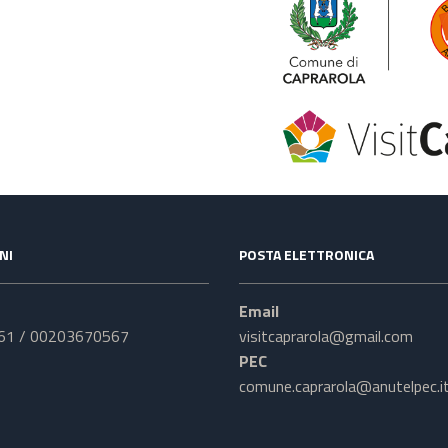
NI
POSTA ELETTRONICA
Email
61 / 00203670567
visitcaprarola@gmail.com
PEC
comune.caprarola@anutelpec.i