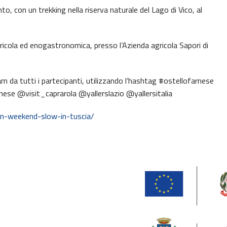
, con un trekking nella riserva naturale del Lago di Vico, al
gricola ed enogastronomica, presso l’Azienda agricola Sapori di
m da tutti i partecipanti, utilizzando l’hashtag #ostellofarnese
rnese @visit_caprarola @yallerslazio @yallersitalia
-un-weekend-slow-in-tuscia/