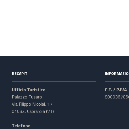
RECAPITI
INFORMAZIO
Ufficio Turistico
C.F. / P.IVA
Palazzo Fusaro
800036705
Via Filippo Nicolai, 17
01032, Caprarola (VT)
Telefono