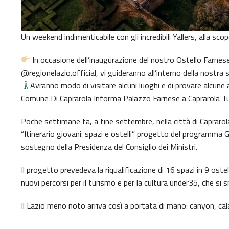
Un weekend indimenticabile con gli incredibili Yallers, alla scop
In occasione dell’inaugurazione del nostro Ostello Farnese,
@regionelazio.official, vi guideranno all’interno della nostra 
Avranno modo di visitare alcuni luoghi e di provare alcune at
Comune Di Caprarola Informa Palazzo Farnese a Caprarola Tu
Poche settimane fa, a fine settembre, nella città di Caprarol
“Itinerario giovani: spazi e ostelli” progetto del programma 
sostegno della Presidenza del Consiglio dei Ministri.
Il progetto prevedeva la riqualificazione di 16 spazi in 9 ostelli 
nuovi percorsi per il turismo e per la cultura under35, che si s
Il Lazio meno noto arriva così a portata di mano: canyon, calanc