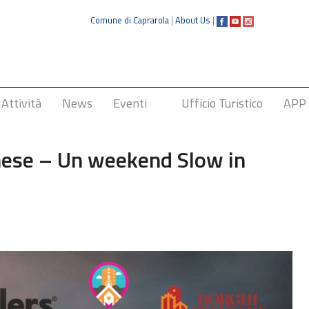
Comune di Caprarola
|
About Us
|
Attività
News
Eventi
Ufficio Turistico
APP
Sagra della Nocciola
rnese – Un weekend Slow in