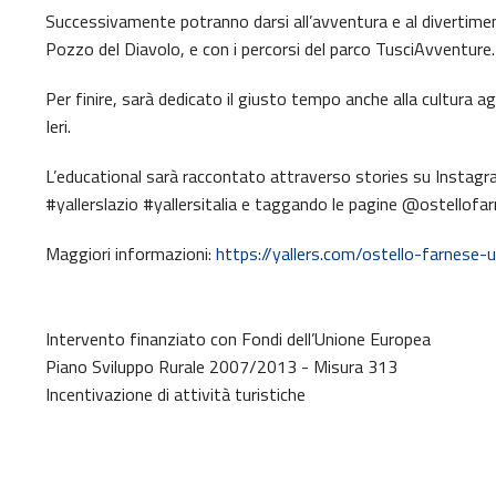
Successivamente potranno darsi all’avventura e al divertimento
Pozzo del Diavolo, e con i percorsi del parco TusciAvventure.
Per finire, sarà dedicato il giusto tempo anche alla cultura a
Ieri.
L’educational sarà raccontato attraverso stories su Instagra
#yallerslazio #yallersitalia e taggando le pagine @ostellofa
Maggiori informazioni:
https://yallers.com/ostello-farnese
Intervento finanziato con Fondi dell’Unione Europea
Piano Sviluppo Rurale 2007/2013 - Misura 313
Incentivazione di attività turistiche