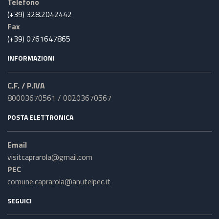
Telefono
(+39) 328.2042442
Fax
(+39) 0761647865
INFORMAZIONI
C.F. / P.IVA
80003670561 / 00203670567
POSTA ELETTRONICA
Email
visitcaprarola@gmail.com
PEC
comune.caprarola@anutelpec.it
SEGUICI