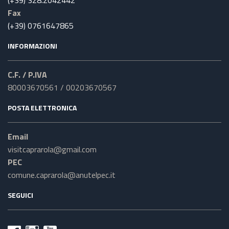
Fax
(+39) 0761647865
INFORMAZIONI
C.F. / P.IVA
80003670561 / 00203670567
POSTA ELETTRONICA
Email
visitcaprarola@gmail.com
PEC
comune.caprarola@anutelpec.it
SEGUICI