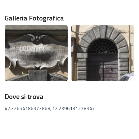
Galleria Fotografica
Dove si trova
42.32654186973868, 12.2396131278947