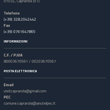
01032, Caprarola (VT)
Telefono
(+39) 328.2042442
Fax
(+39) 0761647865
INFORMAZIONI
C.F. / P.IVA
80003670561 / 00203670567
POSTA ELETTRONICA
Email
visitcaprarola@gmail.com
PEC
comune.caprarola@anutelpec.it