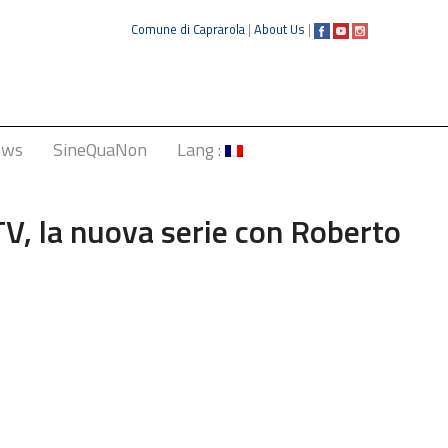
Comune di Caprarola
|
About Us
|
ews
SineQuaNon
Lang :
Italiano
TV, la nuova serie con Roberto
English
Français
Deutsch
中文