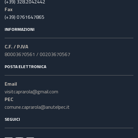
(+39) 328.2042442
Fax
(+39) 0761647865
INFORMAZIONI
C.F. / P.IVA
80003670561 / 00203670567
POSTA ELETTRONICA
Email
visitcaprarola@gmail.com
PEC
comune.caprarola@anutelpec.it
SEGUICI