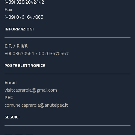
(+39) 328.2042442
Fax
(+39) 0761647865
INFORMAZIONI
C.F. / P.IVA
80003670561 / 00203670567
POSTA ELETTRONICA
Email
visitcaprarola@gmail.com
PEC
comune.caprarola@anutelpec.it
SEGUICI