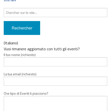
Recherche
pour
:
(Italiano)
Vuoi rimanere aggiornato con tutti gli eventi?
Il tuo nome (richiesto)
La tua email (richiesto)
Che tipo di Eventi ti piacciono?