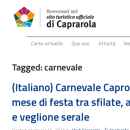
Carte virtuelle
Que voir
Attività
N
Tagged:
carnevale
(Italiano) Carnevale Capr
mese di festa tra sfilate
e veglione serale
Posted on janvier 15, 2026 by
Visit Caprarola
-
Événements