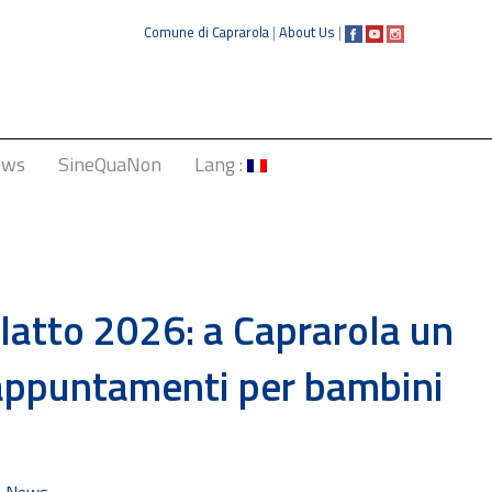
Comune di Caprarola
|
About Us
|
ews
SineQuaNon
Lang :
Italiano
English
Français
olatto 2026: a Caprarola un
Deutsch
, appuntamenti per bambini
中文
,
News