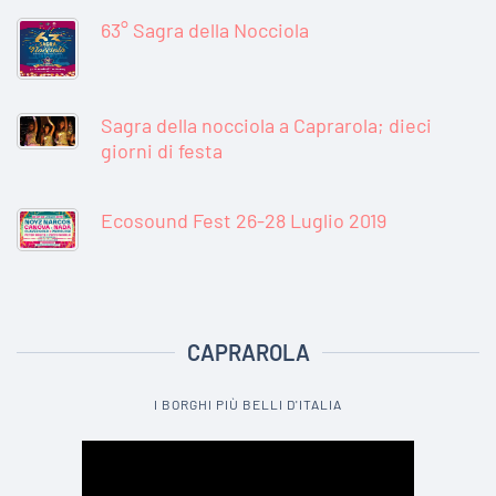
63° Sagra della Nocciola
Sagra della nocciola a Caprarola; dieci
giorni di festa
Ecosound Fest 26-28 Luglio 2019
CAPRAROLA
I BORGHI PIÙ BELLI D'ITALIA