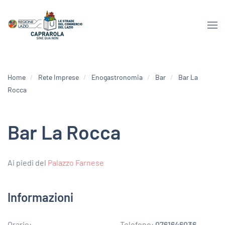
Home
Rete Imprese
Enogastronomia
Bar
Bar La
Rocca
Bar La Rocca
Ai piedi del
Palazzo Farnese
Informazioni
Orario:
Telefono:
0761646036