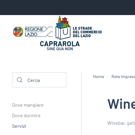
Home
Rete Impres
Wine
Dove mangiare
Dove dormire
Winebar, gela
Servizi