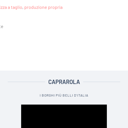
izza a taglio
,
produzione propria
te
CAPRAROLA
I BORGHI PIÙ BELLI D'ITALIA