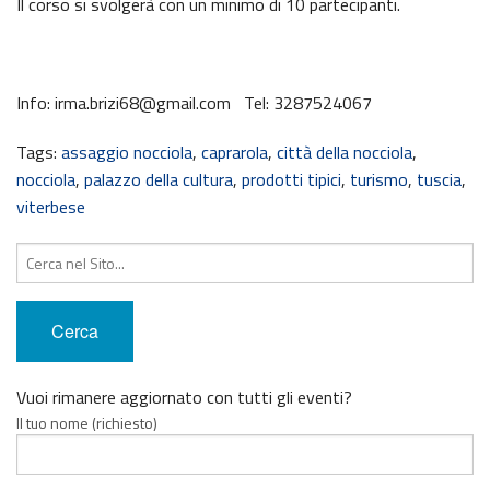
Il corso si svolgerà con un minimo di 10 partecipanti.
Info: irma.brizi68@gmail.com Tel: 3287524067
Tags:
assaggio nocciola
,
caprarola
,
città della nocciola
,
nocciola
,
palazzo della cultura
,
prodotti tipici
,
turismo
,
tuscia
,
viterbese
Cerca:
Vuoi rimanere aggiornato con tutti gli eventi?
Il tuo nome (richiesto)