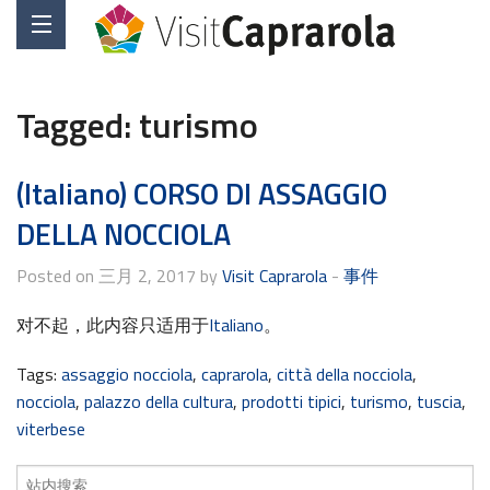
Tagged:
turismo
(Italiano) CORSO DI ASSAGGIO
DELLA NOCCIOLA
Posted on 三月 2, 2017 by
Visit Caprarola
-
事件
对不起，此内容只适用于
Italiano
。
Tags:
assaggio nocciola
,
caprarola
,
città della nocciola
,
nocciola
,
palazzo della cultura
,
prodotti tipici
,
turismo
,
tuscia
,
viterbese
搜