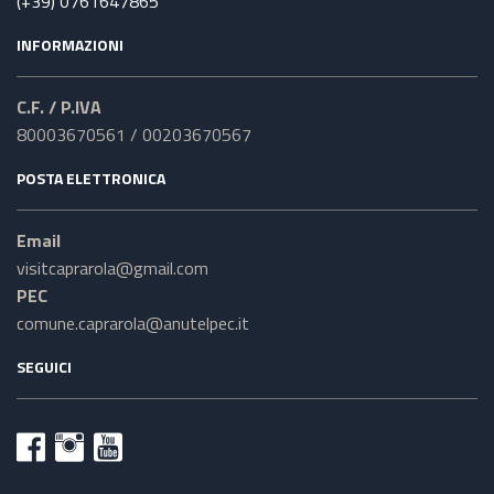
(+39) 0761647865
INFORMAZIONI
C.F. / P.IVA
80003670561 / 00203670567
POSTA ELETTRONICA
Email
visitcaprarola@gmail.com
PEC
comune.caprarola@anutelpec.it
SEGUICI