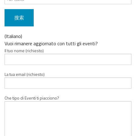
索
内
容：
(Italiano)
Vuoi rimanere aggiornato con tutti gli eventi?
Il tuo nome (richiesto)
La tua email (richiesto)
Che tipo di Eventi ti piacciono?