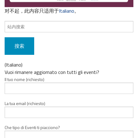
对不起，此内容只适用于
Italiano
。
搜
索
内
容：
(Italiano)
Vuoi rimanere aggiornato con tutti gli eventi?
Il tuo nome (richiesto)
La tua email (richiesto)
Che tipo di Eventi ti piacciono?