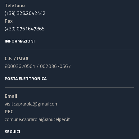
Telefono
(+39) 328.2042442
Fax
(+39) 0761647865
INFORMAZIONI
C.F. / P.IVA
80003670561 / 00203670567
POSTA ELETTRONICA
Email
visitcaprarola@gmail.com
PEC
comune.caprarola@anutelpec.it
SEGUICI