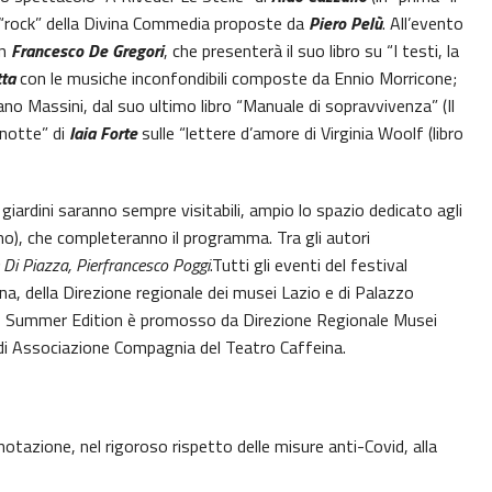
re “rock” della Divina Commedia proposte da
Piero Pelù
. All’evento
on
Francesco De Gregori
, che presenterà il suo libro su “I testi, la
ta
con le musiche inconfondibili composte da Ennio Morricone;
no Massini, dal suo ultimo libro “Manuale di sopravvivenza” (Il
anotte” di
Iaia Forte
sulle “lettere d’amore di Virginia Woolf (libro
 i giardini saranno sempre visitabili, ampio lo spazio dedicato agli
smo), che completeranno il programma. Tra gli autori
e Di Piazza, Pierfrancesco Poggi
.Tutti gli eventi del festival
na, della Direzione regionale dei musei Lazio e di Palazzo
 – Summer Edition è promosso da Direzione Regionale Musei
 di Associazione Compagnia del Teatro Caffeina.
enotazione, nel rigoroso rispetto delle misure anti-Covid, alla