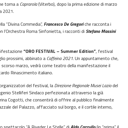
che torna a
Caprarola
(Viterbo), dopo la prima edizione di marzo
na 2021.
della “Divina Commedia”,
Francesco De Gregori
che racconta i
on l’Orchestra Roma Sinfonietta, i racconti di
Stefano Massini
anifestazione
“ORO FESTIVAL – Summer Edition”
, festival
uglio prossimi, abbinato a
Caffeina 2021
. Un appuntamento che,
lo scorso marzo, vedrà come teatro della manifestazione il
tardo Rinascimento italiano.
organizzatori del festival, la
Direzione Regionale Musei Lazio
del
ugenio Stelliferi Sindaco perfezionata attraverso la già
rina Cogotti, che consentirà di offrire al pubblico finalmente
zzale del Palazzo, affacciato sul borgo, e il cortile interno,
 lo spettacolo “A Riveder Le Stelle” di
Aldo Cazzullo
(in “prima” il