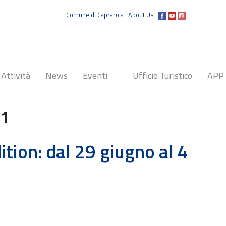
Comune di Caprarola
|
About Us
|
Attività
News
Eventi
Ufficio Turistico
APP
Sagra della Nocciola
21
tion: dal 29 giugno al 4