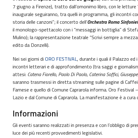
7 giugno a Firenze), tratto dall’omonimo libro, con le lettu
inaugurale seguiranno, tra quelli in programma, gli incontri c
storia delle canzoni”; il concerto dell’
Orchestra Roma Sinfoniet
il monologo-spettacolo con i “messaggi in bottiglia” di Stefa
Mulino); la rappresentazione teatrale “Scrivi sempre a mezz
edito da Donzelli).
Nei sei giorni di
ORO FESTIVAL
, durante i quali il Palazzo ed
incontri letterari e di approfondimento (tra saggi e giornali
attesi:
Catena Fiorello, Paolo Di Paolo, Caterina Soffici, Giusepp
saranno trasmessi in diretta streaming sulle pagine di Caffei
Farnese e quello di Comune Caprarola informa. Oro Festival
Lazio e dal Comune di Caprarola. La manifestazione è a cura
Informazioni
Gli eventi saranno realizzati in presenza e con l’obbligo di pr
luce dei più recenti provvedimenti legislativi.