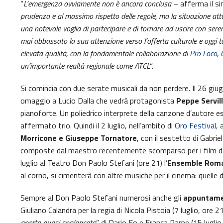
“
L’emergenza ovviamente non è ancora conclusa
– afferma il s
prudenza e al massimo rispetto delle regole, ma la situazione attua
una notevole voglia di partecipare e di tornare ad uscire con sere
mai abbassato la sua attenzione verso l’offerta culturale e oggi
t
elevata qualità, con la fondamentale collaborazione di
Pro Loco
,
un’importante realtà regionale come ATCL
“.
Si comincia con due serate musicali da non perdere. Il 26 giug
omaggio a Lucio Dalla che vedrà protagonista
Peppe Servil
pianoforte. Un poliedrico interprete della canzone d’autore 
affermato trio. Quindi il 2 luglio, nell’ambito di
Oro Festival
, 
Morricone e Giuseppe Tornatore
, con il sestetto di Gabri
composte dal maestro recentemente scomparso per i film del 
luglio al Teatro Don Paolo Stefani (ore 21) l’
Ensemble Roma
al corno, si cimenterà con altre musiche per il cinema: quelle d
Sempre al Don Paolo Stefani numerosi anche gli
appuntamen
Giuliano Calandra per la regia di Nicola Pistoia (7 luglio, ore 2
aperta quasi spalancata
” di Dario Fo e Franca Rame (15 luglio,