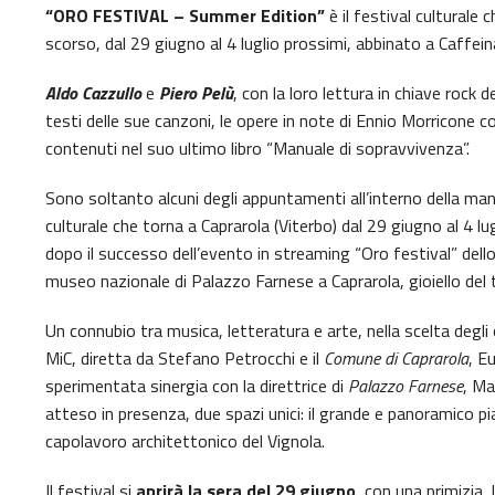
“ORO FESTIVAL – Summer Edition”
è il festival culturale 
scorso, dal 29 giugno al 4 luglio prossimi, abbinato a Caffei
Aldo Cazzullo
e
Piero Pelù
, con la loro lettura in chiave rock 
testi delle sue canzoni, le opere in note di Ennio Morricone c
contenuti nel suo ultimo libro “Manuale di sopravvivenza”.
Sono soltanto alcuni degli appuntamenti all’interno della m
culturale che torna a Caprarola (Viterbo) dal 29 giugno al 4 l
dopo il successo dell’evento in streaming “Oro festival” del
museo nazionale di Palazzo Farnese a Caprarola, gioiello del 
Un connubio tra musica, letteratura e arte, nella scelta degli 
MiC, diretta da Stefano Petrocchi e il
Comune di Caprarola
, E
sperimentata sinergia con la direttrice di
Palazzo Farnese
, Ma
atteso in presenza, due spazi unici: il grande e panoramico pia
capolavoro architettonico del Vignola.
Il festival si
aprirà la sera del 29 giugno
, con una primizia,