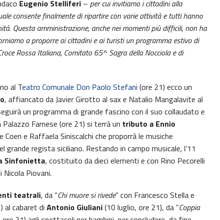
indaco
Eugenio Stelliferi
–
per cui invitiamo i cittadini alla
le consente finalmente di ripartire con varie attività e tutti hanno
nità. Questa amministrazione, anche nei momenti più difficili, non ha
orniamo a proporre ai cittadini e ai turisti un programma estivo di
 Croce Rossa Italiana, Comitato 65^ Sagra della Nocciola e di
no al T
eatro Comunale Don Paolo Stefani
(ore 21) ecco un
lo
, affiancato da Javier Girotto al sax e Natalio Mangalavite al
eseguirà un programma di grande fascino con il suo collaudato e
a Palazzo Farnese (ore 21) si terrà un
tributo a Ennio
ele Coen e Raffaela Siniscalchi che proporrà le musiche
grande regista siciliano. Restando in campo musicale, l’11
 Sinfonietta
, costituito da dieci elementi e con Rino Pecorelli
i Nicola Piovani.
ti teatrali
, da “
Chi muore si rivede
” con Francesco Stella e
1) al cabaret di
Antonio Giuliani
(10 luglio, ore 21), da “
Coppia
 ore 21) agli spettacoli per bambini, per concludere, da fine