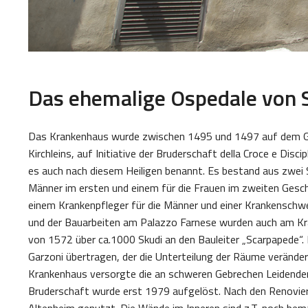
Das ehemalige Ospedale von S
Das Krankenhaus wurde zwischen 1495 und 1497 auf dem Ge
Kirchleins, auf Initiative der Bruderschaft della Croce e Disc
es auch nach diesem Heiligen benannt. Es bestand aus zwei 
Männer im ersten und einem für die Frauen im zweiten Gesch
einem Krankenpfleger für die Männer und einer Krankenschwe
und der Bauarbeiten am Palazzo Farnese wurden auch am 
von 1572 über ca.1000 Skudi an den Bauleiter „Scarpapede“.
Garzoni übertragen, der die Unterteilung der Räume verände
Krankenhaus versorgte die an schweren Gebrechen Leidenden 
Bruderschaft wurde erst 1979 aufgelöst. Nach den Renovier
Altenheim genutzt. Die Wände im Inneren sind z.T. noch bemal