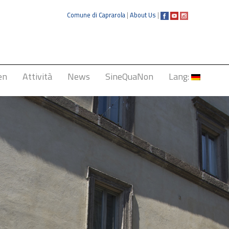
Comune di Caprarola
|
About Us
|
en
Attività
News
SineQuaNon
Lang:
Italiano
English
Français
Deutsch
中文