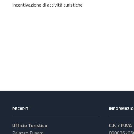
Incentivazione di attività turistiche
RECAPITI
INFORMAZIO
Ufficio Turistico
C.F. / P.IVA
Palazzo Fusaro
800036705