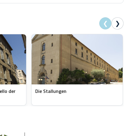
❮
❯
ello der
Die Stallungen
D