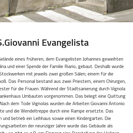
.Giovanni Evangelista
lände eines früheren, dem Evangelisten Johannes geweihten
iplina und einer Spende der Familie Riario, gebaut. Deshalb wurde
Stockwerken mit jeweils zwei großen Sälen; einem für die
oß. Das Personal bestand aus zwei Priestern, einem Chirurgen,
ster für die Frauen. Während der Stadtsanierung durch Vignola
Krankenhaus Umbauten vorgenommen. Das belegt eine Quittung
 Nach dem Tode Vignolas wurden die Arbeiten Giovanni Antonio
rte und die Wendeltreppe durch eine Rampe ersetzte. Das
und betrieb ein Leihhaus sowie einen Kindergarten. Die
ungsarbeiten der neunziger Jahre wurde das Gebäude als
t ; so gibt es z.B. am Eingang eine Darstellung der Heiligen