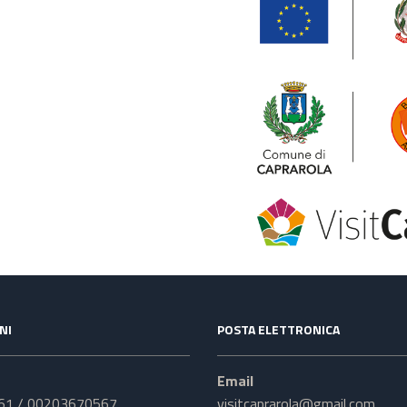
NI
POSTA ELETTRONICA
Email
61 / 00203670567
visitcaprarola@gmail.com