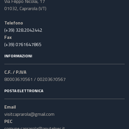
Via Filippo Nicolai, 17
01032, Caprarola (VT)
Telefono
(+39) 328.2042442
Fax
(+39) 0761647865
INFORMAZIONI
C.F. / P.IVA
80003670561 / 00203670567
POSTA ELETTRONICA
Email
visitcaprarola@gmail.com
PEC
comune.caprarola@anutelpec.it