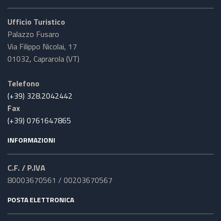
Ufficio Turistico
Palazzo Fusaro
Via Filippo Nicolai, 17
01032, Caprarola (VT)
Telefono
(+39) 328.2042442
Fax
(+39) 0761647865
INFORMAZIONI
C.F. / P.IVA
80003670561 / 00203670567
POSTA ELETTRONICA