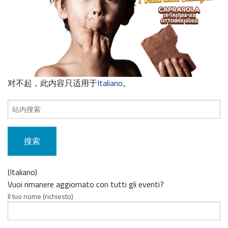
对不起，此内容只适用于
Italiano
。
搜
索
内
容：
(Italiano)
Vuoi rimanere aggiornato con tutti gli eventi?
Il tuo nome (richiesto)