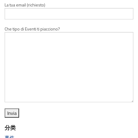
La tua email (richiesto)
Che tipo di Eventi ti piacciono?
分类
事件