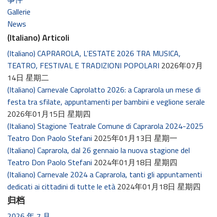
Gallerie
News
(Italiano) Articoli
(Italiano) CAPRAROLA, L’ESTATE 2026 TRA MUSICA,
TEATRO, FESTIVAL E TRADIZIONI POPOLARI
2026年07月
14日 星期二
(Italiano) Carnevale Caprolatto 2026: a Caprarola un mese di
festa tra sfilate, appuntamenti per bambini e veglione serale
2026年01月15日 星期四
(Italiano) Stagione Teatrale Comune di Caprarola 2024-2025
Teatro Don Paolo Stefani
2025年01月13日 星期一
(Italiano) Caprarola, dal 26 gennaio la nuova stagione del
Teatro Don Paolo Stefani
2024年01月18日 星期四
(Italiano) Carnevale 2024 a Caprarola, tanti gli appuntamenti
dedicati ai cittadini di tutte le età
2024年01月18日 星期四
归档
2026 年 7 月