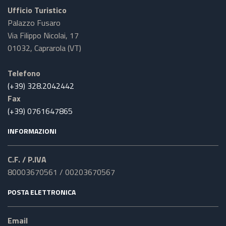
Ufficio Turistico
Palazzo Fusaro
Via Filippo Nicolai, 17
01032, Caprarola (VT)
Telefono
(+39) 328.2042442
Fax
(+39) 0761647865
INFORMAZIONI
C.F. / P.IVA
80003670561 / 00203670567
POSTA ELETTRONICA
Email