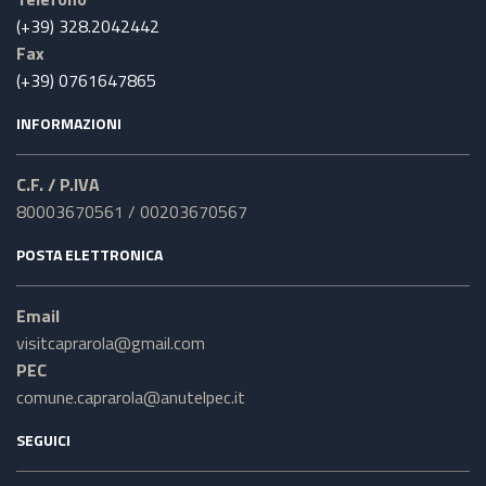
(+39) 328.2042442
Fax
(+39) 0761647865
INFORMAZIONI
C.F. / P.IVA
80003670561 / 00203670567
POSTA ELETTRONICA
Email
visitcaprarola@gmail.com
PEC
comune.caprarola@anutelpec.it
SEGUICI