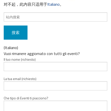
对不起，此内容只适用于
Italiano
。
搜
索
内
容：
(Italiano)
Vuoi rimanere aggiornato con tutti gli eventi?
Il tuo nome (richiesto)
La tua email (richiesto)
Che tipo di Eventi ti piacciono?