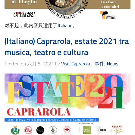
对不起，此内容只适用于
Italiano
。
(Italiano) Caprarola, estate 2021 tra
musica, teatro e cultura
Posted on 六月 5, 2021 by
Visit Caprarola
-
事件
,
News