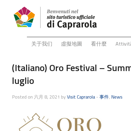
关于我们
虛擬地圖
看什麼
Attivit
(Italiano) Oro Festival – Summ
luglio
Posted on 六月 8, 2021 by
Visit Caprarola
-
事件
,
News