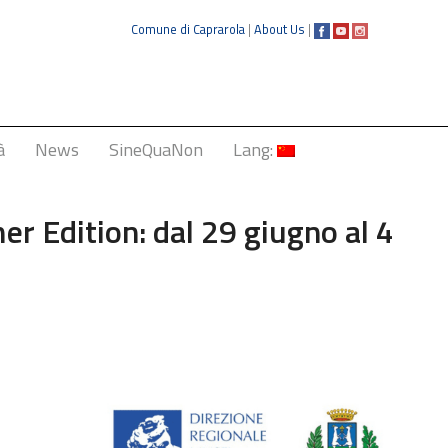
Comune di Caprarola
|
About Us
|
à
News
SineQuaNon
Lang:
Italiano
er Edition: dal 29 giugno al 4
English
Français
Deutsch
中文