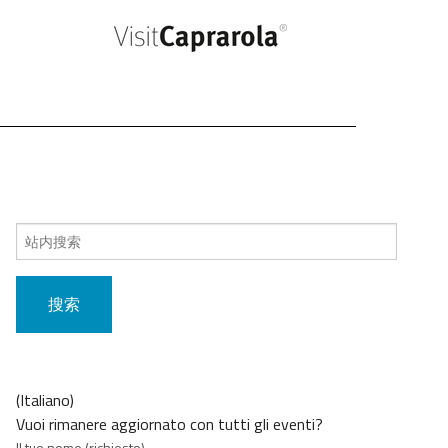
搜
索
内
容：
(Italiano)
Vuoi rimanere aggiornato con tutti gli eventi?
Il tuo nome (richiesto)