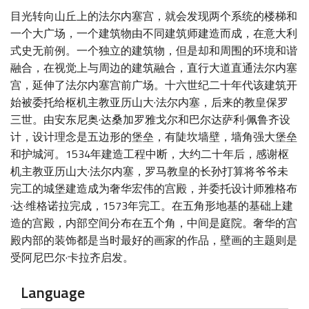
目光转向山丘上的法尔内塞宫，就会发现两个系统的楼梯和
一个大广场，一个建筑物由不同建筑师建造而成，在意大利
式史无前例。一个独立的建筑物，但是却和周围的环境和谐
融合，在视觉上与周边的建筑融合，直行大道直通法尔内塞
宫，延伸了法尔内塞宫前广场。十六世纪二十年代该建筑开
始被委托给枢机主教亚历山大·法尔内塞，后来的教皇保罗
三世。由安东尼奥·达桑加罗雅戈尔和巴尔达萨利·佩鲁齐设
计，设计理念是五边形的堡垒，有陡坎墙壁，墙角强大堡垒
和护城河。1534年建造工程中断，大约二十年后，感谢枢
机主教亚历山大·法尔内塞，罗马教皇的长孙打算将爷爷未
完工的城堡建造成为奢华宏伟的宫殿，并委托设计师雅格布
·达·维格诺拉完成，1573年完工。在五角形地基的基础上建
造的宫殿，内部空间分布在五个角，中间是庭院。奢华的宫
殿内部的装饰都是当时最好的画家的作品，壁画的主题则是
受阿尼巴尔·卡拉齐启发。
Language