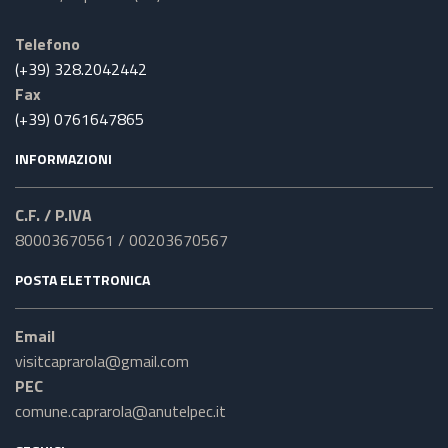
Telefono
(+39) 328.2042442
Fax
(+39) 0761647865
INFORMAZIONI
C.F. / P.IVA
80003670561 / 00203670567
POSTA ELETTRONICA
Email
visitcaprarola@gmail.com
PEC
comune.caprarola@anutelpec.it