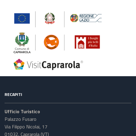
RECAPITI
Ufficio Turistico
Palazzo Fusaro
Via Filippo Nicolai, 17
01032, Caprarola (VT)