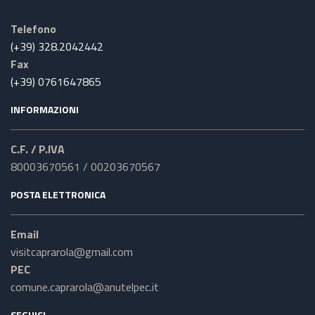
Telefono
(+39) 328.2042442
Fax
(+39) 0761647865
INFORMAZIONI
C.F. / P.IVA
80003670561 / 00203670567
POSTA ELETTRONICA
Email
visitcaprarola@gmail.com
PEC
comune.caprarola@anutelpec.it
SEGUICI