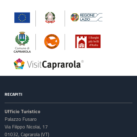
RECAPITI
Ufficio Turistico
Palazzo Fusaro
Via Filippo Nicolai, 17
01032, Caprarola (VT)