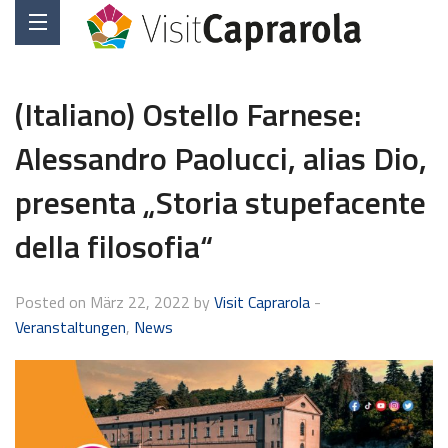
(Italiano) Ostello Farnese:
Alessandro Paolucci, alias Dio,
presenta „Storia stupefacente
della filosofia“
Posted on März 22, 2022 by
Visit Caprarola
-
Veranstaltungen
,
News