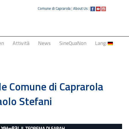
Comune di Caprarola
|
About Us
|
en
Attività
News
SineQuaNon
Lang:
Italiano
English
Français
ale Comune di Caprarola
Deutsch
olo Stefani
中文