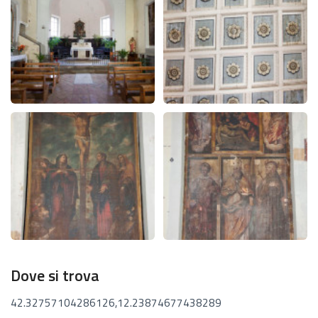
Dove si trova
42.32757104286126,12.23874677438289