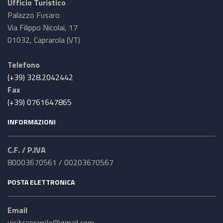
Ufficio Turistico
Palazzo Fusaro
Via Filippo Nicolai, 17
01032, Caprarola (VT)
Telefono
(+39) 328.2042442
Fax
(+39) 0761647865
INFORMAZIONI
C.F. / P.IVA
80003670561 / 00203670567
POSTA ELETTRONICA
Email
visitcaprarola@gmail.com