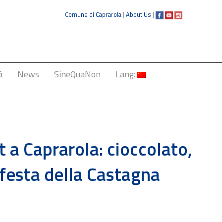
Comune di Caprarola
|
About Us
|
à
News
SineQuaNon
Lang:
Italiano
English
Français
t a Caprarola: cioccolato,
Deutsch
 festa della Castagna
中文