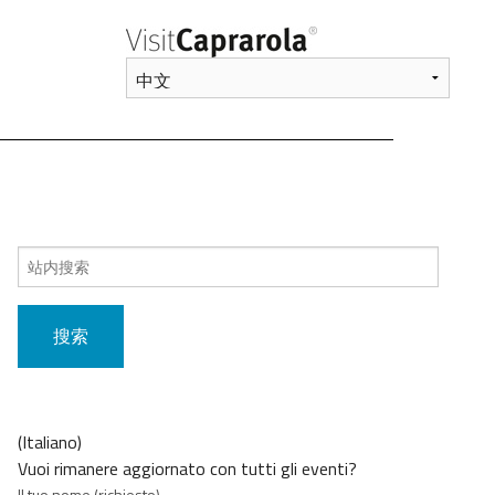
搜
索
内
容：
(Italiano)
Vuoi rimanere aggiornato con tutti gli eventi?
Il tuo nome (richiesto)