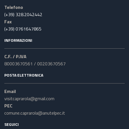
Telefono
(+39) 328.2042442
Fax
(+39) 0761647865
INFORMAZIONI
C.F. / P.IVA
80003670561 / 00203670567
POSTA ELETTRONICA
Email
visitcaprarola@gmail.com
PEC
comune.caprarola@anutelpec.it
SEGUICI