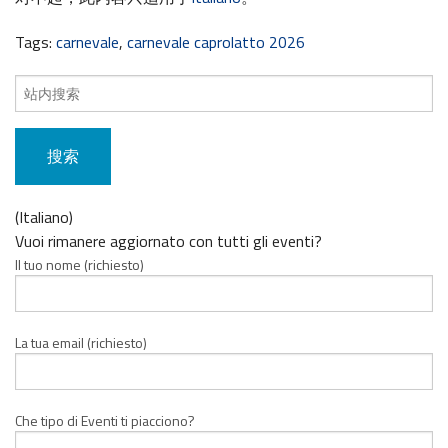
Tags:
carnevale
,
carnevale caprolatto 2026
搜
索
内
容：
(Italiano)
Vuoi rimanere aggiornato con tutti gli eventi?
Il tuo nome (richiesto)
La tua email (richiesto)
Che tipo di Eventi ti piacciono?