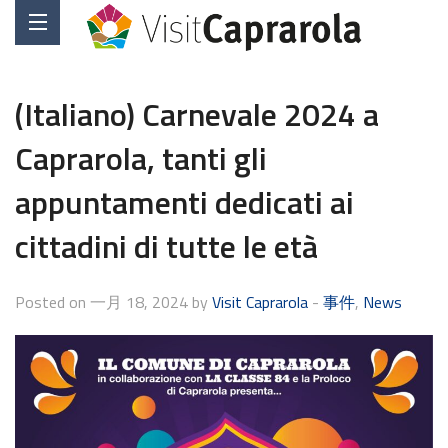
(Italiano) Carnevale 2024 a
Caprarola, tanti gli
appuntamenti dedicati ai
cittadini di tutte le età
Posted on 一月 18, 2024 by
Visit Caprarola
-
事件
,
News