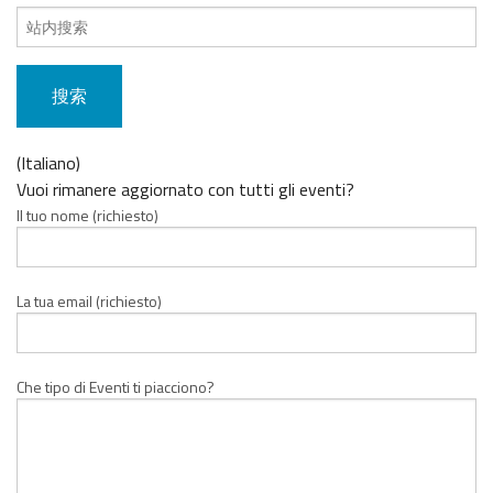
搜
索
内
容：
(Italiano)
Vuoi rimanere aggiornato con tutti gli eventi?
Il tuo nome (richiesto)
La tua email (richiesto)
Che tipo di Eventi ti piacciono?