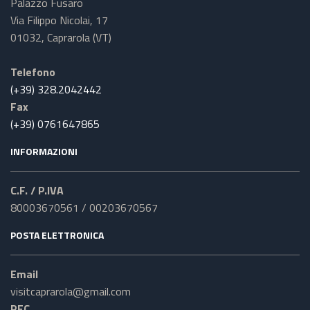
Palazzo Fusaro
Via Filippo Nicolai, 17
01032, Caprarola (VT)
Telefono
(+39) 328.2042442
Fax
(+39) 0761647865
INFORMAZIONI
C.F. / P.IVA
80003670561 / 00203670567
POSTA ELETTRONICA
Email
visitcaprarola@gmail.com
PEC