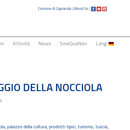
Comune di Caprarola
|
About Us
|
en
Attività
News
SineQuaNon
Lang:
Italiano
English
Français
AGGIO DELLA NOCCIOLA
Deutsch
n
中文
ola
,
palazzo della cultura
,
prodotti tipici
,
turismo
,
tuscia
,