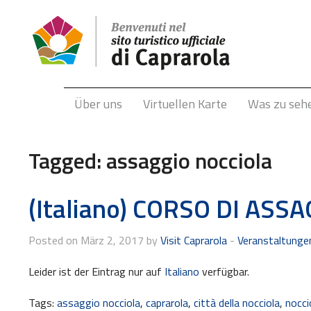
Über uns
Virtuellen Karte
Was zu seh
Tagged:
assaggio nocciola
(Italiano) CORSO DI ASS
Posted on März 2, 2017 by
Visit Caprarola
-
Veranstaltunge
Leider ist der Eintrag nur auf
Italiano
verfügbar.
Tags:
assaggio nocciola
,
caprarola
,
città della nocciola
,
nocci