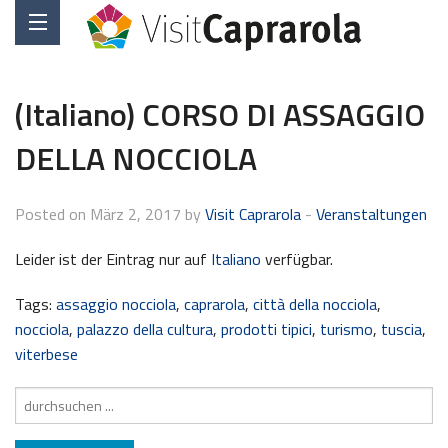
(Italiano) CORSO DI ASSAGGIO
DELLA NOCCIOLA
Posted on März 2, 2017 by
Visit Caprarola
-
Veranstaltungen
Leider ist der Eintrag nur auf
Italiano
verfügbar.
Tags:
assaggio nocciola
,
caprarola
,
città della nocciola
,
nocciola
,
palazzo della cultura
,
prodotti tipici
,
turismo
,
tuscia
,
viterbese
Suche
nach: