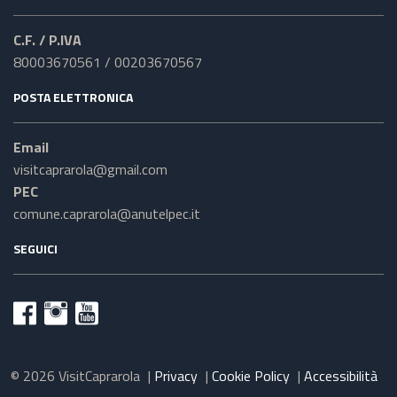
C.F. / P.IVA
80003670561 / 00203670567
POSTA ELETTRONICA
Email
visitcaprarola@gmail.com
PEC
comune.caprarola@anutelpec.it
SEGUICI
© 2026 VisitCaprarola
|
Privacy
|
Cookie Policy
|
Accessibilità