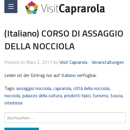
(Italiano) CORSO DI ASSAGGIO
DELLA NOCCIOLA
Posted on März 2, 2017 by
Visit Caprarola
-
Veranstaltungen
Leider ist der Eintrag nur auf
Italiano
verfügbar.
Tags:
assaggio nocciola
,
caprarola
,
città della nocciola
,
nocciola
,
palazzo della cultura
,
prodotti tipici
,
turismo
,
tuscia
,
viterbese
Suche
nach: