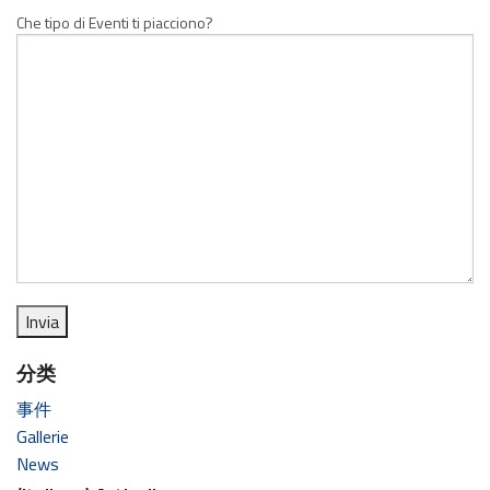
Che tipo di Eventi ti piacciono?
分类
事件
Gallerie
News