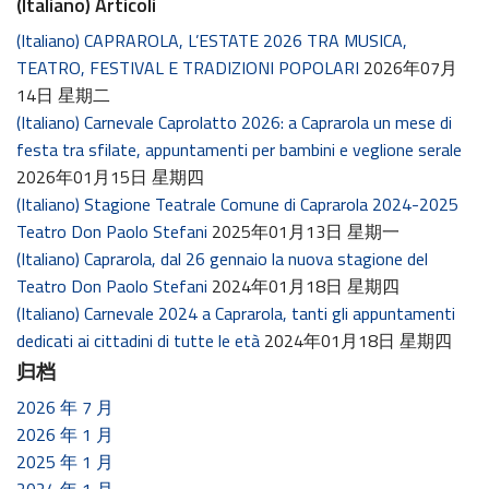
(Italiano) Articoli
(Italiano) CAPRAROLA, L’ESTATE 2026 TRA MUSICA,
TEATRO, FESTIVAL E TRADIZIONI POPOLARI
2026年07月
14日 星期二
(Italiano) Carnevale Caprolatto 2026: a Caprarola un mese di
festa tra sfilate, appuntamenti per bambini e veglione serale
2026年01月15日 星期四
(Italiano) Stagione Teatrale Comune di Caprarola 2024-2025
Teatro Don Paolo Stefani
2025年01月13日 星期一
(Italiano) Caprarola, dal 26 gennaio la nuova stagione del
Teatro Don Paolo Stefani
2024年01月18日 星期四
(Italiano) Carnevale 2024 a Caprarola, tanti gli appuntamenti
dedicati ai cittadini di tutte le età
2024年01月18日 星期四
归档
2026 年 7 月
2026 年 1 月
2025 年 1 月