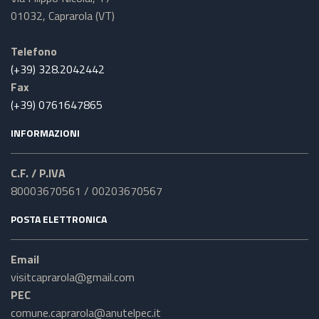
01032, Caprarola (VT)
Telefono
(+39) 328.2042442
Fax
(+39) 0761647865
INFORMAZIONI
C.F. / P.IVA
80003670561 / 00203670567
POSTA ELETTRONICA
Email
visitcaprarola@gmail.com
PEC
comune.caprarola@anutelpec.it