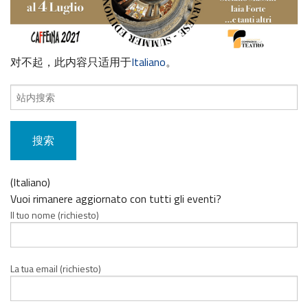
对不起，此内容只适用于
Italiano
。
搜
索
内
容：
(Italiano)
Vuoi rimanere aggiornato con tutti gli eventi?
Il tuo nome (richiesto)
La tua email (richiesto)