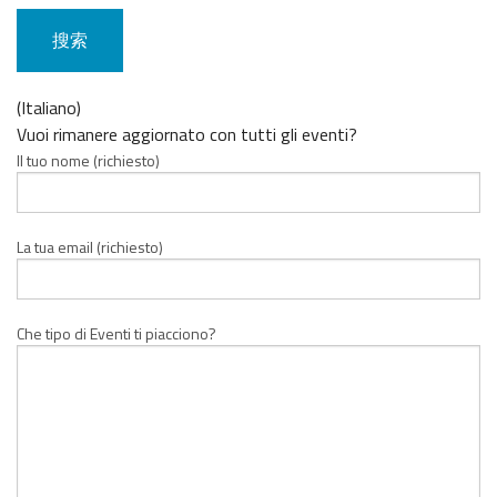
内
容：
(Italiano)
Vuoi rimanere aggiornato con tutti gli eventi?
Il tuo nome (richiesto)
La tua email (richiesto)
Che tipo di Eventi ti piacciono?