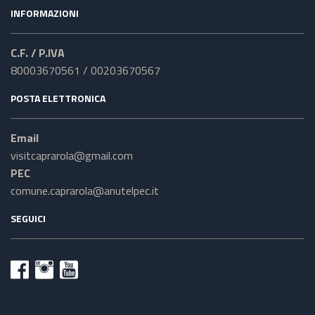
INFORMAZIONI
C.F. / P.IVA
80003670561 / 00203670567
POSTA ELETTRONICA
Email
visitcaprarola@gmail.com
PEC
comune.caprarola@anutelpec.it
SEGUICI