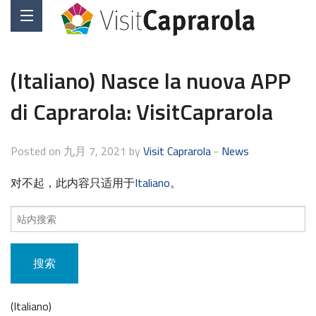
(Italiano) Nasce la nuova APP
di Caprarola: VisitCaprarola
Posted on 九月 7, 2021 by
Visit Caprarola
-
News
对不起，此内容只适用于
Italiano
。
搜
索
内
容：
(Italiano)