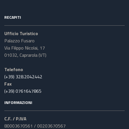
RECAPITI
Ufficio Turistico
Palazzo Fusaro
Via Filippo Nicolai, 17
01032, Caprarola (VT)
Telefono
(+39) 328.2042442
Fax
(+39) 0761647865
INFORMAZIONI
C.F. / P.IVA
80003670561 / 00203670567