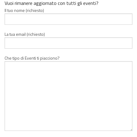
Vuoi rimanere aggiornato con tutti gli eventi?
Il tuo nome (richiesto)
La tua email (richiesto)
Che tipo di Eventi ti piacciono?