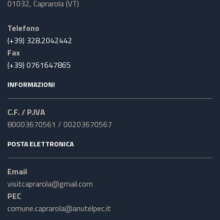
01032, Caprarola (VT)
Telefono
(+39) 328.2042442
Fax
(+39) 0761647865
INFORMAZIONI
C.F. / P.IVA
80003670561 / 00203670567
POSTA ELETTRONICA
Email
visitcaprarola@gmail.com
PEC
comune.caprarola@anutelpec.it