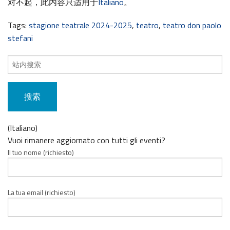
对不起，此内容只适用于
Italiano
。
Tags:
stagione teatrale 2024-2025
,
teatro
,
teatro don paolo
stefani
搜
索
内
容：
(Italiano)
Vuoi rimanere aggiornato con tutti gli eventi?
Il tuo nome (richiesto)
La tua email (richiesto)