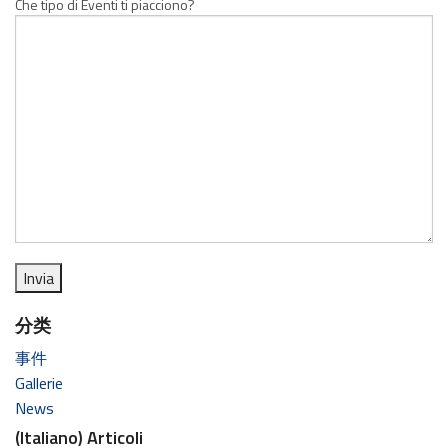
Che tipo di Eventi ti piacciono?
分类
事件
Gallerie
News
(Italiano) Articoli