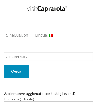
SineQuaNon
Lingua:
Italiano
Cerca:
English
Français
Deutsch
中文
Vuoi rimanere aggiornato con tutti gli eventi?
Il tuo nome (richiesto)