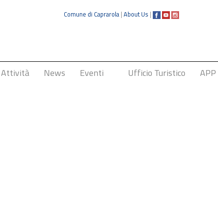
Comune di Caprarola
|
About Us
|
Attività
News
Eventi
Ufficio Turistico
APP
Sagra della Nocciola