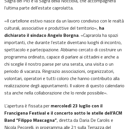
Sagra dei Pici e la Sagra della Nocciola, che accompagnerà
l’ultima parte dell’estate caprolatta.
«Il cartellone estivo nasce da un lavoro condiviso con le realtà
culturali, associative e produttive del territorio»,
ha
dichiarato il sindaco Angelo Borgna
. «Caprarola ha spazi
importanti, che durante l’estate diventano luoghi di incontro,
spettacolo e partecipazione. Abbiamo cercato di costruire un
programma ordinato, capace di parlare ai cittadini e anche a
chi sceglie il nostro paese per una serata, una visita o un
periodo di vacanza. Ringrazio associazioni, organizzatori,
volontari, operatori e tutti coloro che hanno contribuito alla
realizzazione degli appuntamenti. Il valore di questo calendario
sta anche nella collaborazione che lo rende possibile».
L’apertura è fissata per
mercoledì 23 luglio con il
Francigena Festival e il concerto sotto le stelle dell’ACM
Band “Filippo Mascagna”
, diretta da Daria De Carolis e
Nicola Pecorelli, in programma alle 21 sulla Terrazza del