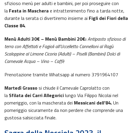
sfizioso menù per adulti e bambini, per poi proseguire con
la
Festa in Maschera
e intrattenimento fino a tarda notte,
durante la serata ci divertiremo insieme ai
Figli dei Fiori della
Classe 84
.
Menù Adulti 30€ – Menù Bambini 20€:
Antipasto sfizioso di
terra con Affettati e Fagioli all’Uccelletto
Cannelloni al Ragù
Scaloppine al Limone Cicoria (Adulti) – Piselli (Bambini) Dolci di
Carnevale Acqua – Vino – Caffè
Prenotazione tramite Whatsapp al numero 3791964107
Martedì Grasso
si chiude il Carnevale Caprolatto con
la
Sfilata dei Carri Allegorici
lungo Via Filippo Nicolai nel
pomeriggio, con la mascherata dei
Messicani dell’84.
Un
pomeriggio sicuramente da non perdere che comprende una
gustosa salsicciata finale.
Sagra della Nocciola 2023, il