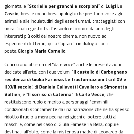
giornata le “
Storielle per granchi e scorpioni
” di
Luigi Lo
Cascio
, brevi e meno brevi apologhi che prestano voce agli
animali e alle inquietudini degli esseri umani, tratteggiati con
un raffinato gusto tra l’assurdo e l’ironico da uno degli
interpreti più colti del nostro cinema, non nuovo ad
esperimenti letterari, qui a Caprarola in dialogo con il
poeta
Giorgio Maria Cornelio
.
Concorrono al tema del “dare voce” anche le presentazioni
dedicate all’arte, con i due volumi “
Il castello di Carbognano
residenza di Giulia Farnese. Le trasformazioni tra il XV e
il XVII secolo
”, di
Daniela Gallavotti Cavallero e Simonetta
Valtieri
, e “
Il sorriso di Caterina
” di
Carlo Vecce
, che
restituiscono ruolo e merito a personaggi femminili
condizionati storicamente da una narrazione che ne ha spesso
ridotto il ruolo a mera pedina nei giochi di potere tutti al
maschile, come nel caso di Giulia Farnese ‘la Bella’, oppure
destinati all’oblio, come la misteriosa madre di Leonardo da