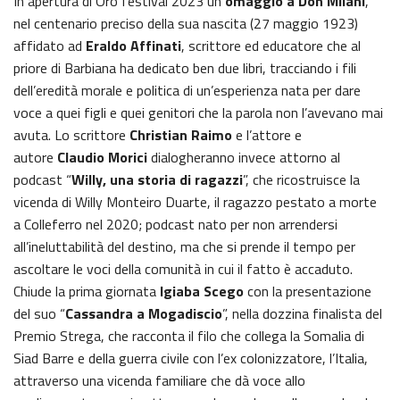
In apertura di Oro festival 2023 un
omaggio a Don Milani
,
nel centenario preciso della sua nascita (27 maggio 1923)
affidato ad
Eraldo Affinati
, scrittore ed educatore che al
priore di Barbiana ha dedicato ben due libri, tracciando i fili
dell’eredità morale e politica di un’esperienza nata per dare
voce a quei figli e quei genitori che la parola non l’avevano mai
avuta. Lo scrittore
Christian Raimo
e l’attore e
autore
Claudio Morici
dialogheranno invece attorno al
podcast “
Willy, una storia di ragazzi
”, che ricostruisce la
vicenda di Willy Monteiro Duarte, il ragazzo pestato a morte
a Colleferro nel 2020; podcast nato per non arrendersi
all’ineluttabilità del destino, ma che si prende il tempo per
ascoltare le voci della comunità in cui il fatto è accaduto.
Chiude la prima giornata
Igiaba Scego
con la presentazione
del suo “
Cassandra a Mogadiscio
”, nella dozzina finalista del
Premio Strega, che racconta il filo che collega la Somalia di
Siad Barre e della guerra civile con l’ex colonizzatore, l’Italia,
attraverso una vicenda familiare che dà voce allo