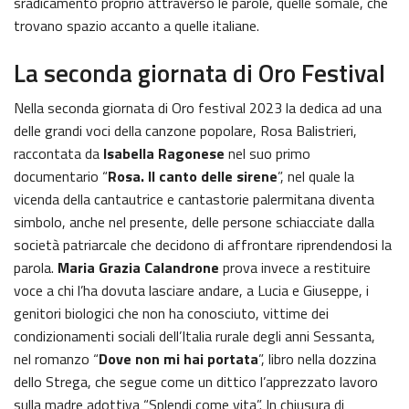
sradicamento proprio attraverso le parole, quelle somale, che
trovano spazio accanto a quelle italiane.
La seconda giornata di Oro Festival
Nella seconda giornata di Oro festival 2023 la dedica ad una
delle grandi voci della canzone popolare, Rosa Balistrieri,
raccontata da
Isabella Ragonese
nel suo primo
documentario “
Rosa. Il canto delle sirene
”, nel quale la
vicenda della cantautrice e cantastorie palermitana diventa
simbolo, anche nel presente, delle persone schiacciate dalla
società patriarcale che decidono di affrontare riprendendosi la
parola.
Maria Grazia Calandrone
prova invece a restituire
voce a chi l’ha dovuta lasciare andare, a Lucia e Giuseppe, i
genitori biologici che non ha conosciuto, vittime dei
condizionamenti sociali dell’Italia rurale degli anni Sessanta,
nel romanzo “
Dove non mi hai portata
”, libro nella dozzina
dello Strega, che segue come un dittico l’apprezzato lavoro
sulla madre adottiva “Splendi come vita”. In chiusura di