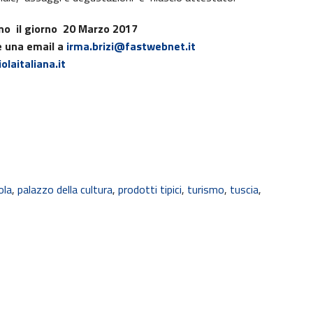
anno il giorno 20 Marzo 2017
re una email a
irma.brizi@fastwebnet.it
laitaliana.it
ola
,
palazzo della cultura
,
prodotti tipici
,
turismo
,
tuscia
,