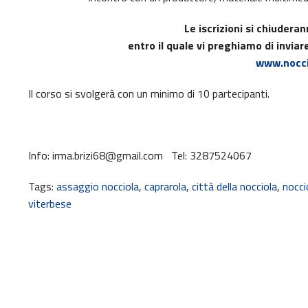
Le iscrizioni si chiuder
entro il quale vi preghiamo di invia
www.noccio
Il corso si svolgerà con un minimo di 10 partecipanti.
Info: irma.brizi68@gmail.com Tel: 3287524067
Tags:
assaggio nocciola
,
caprarola
,
città della nocciola
,
nocci
viterbese