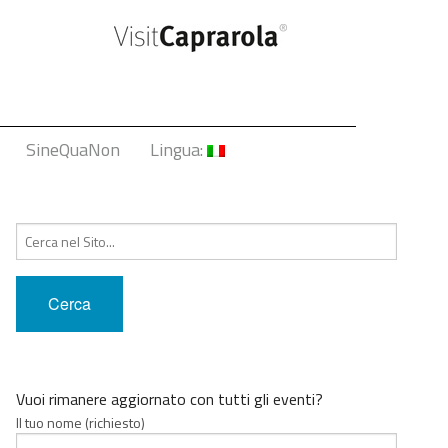
SineQuaNon
Lingua:
Italiano
Cerca:
English
Français
Deutsch
中文
Vuoi rimanere aggiornato con tutti gli eventi?
Il tuo nome (richiesto)