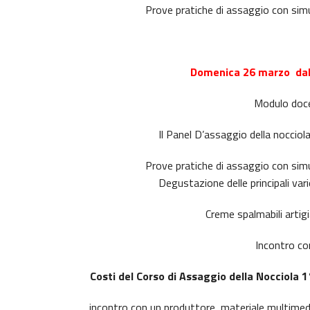
Prove pratiche di assaggio con simul
Domenica 26 marzo dall
Modulo doce
Il Panel D’assaggio della nocciol
Prove pratiche di assaggio con simul
Degustazione delle principali vari
Creme spalmabili artig
Incontro con
Costi del Corso di Assaggio della Nocciola 1°
incontro con un produttore, materiale multimed