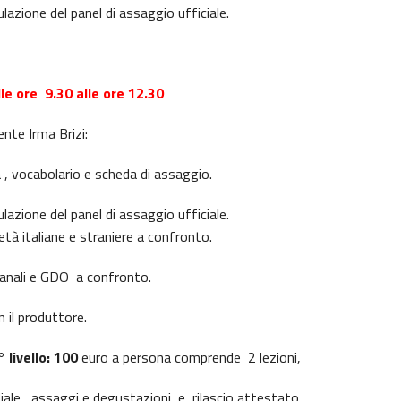
azione del panel di assaggio ufficiale.
e ore 9.30 alle ore 12.30
nte Irma Brizi:
a , vocabolario e scheda di assaggio.
azione del panel di assaggio ufficiale.
età italiane e straniere a confronto.
ianali e GDO a confronto.
 il produttore.
 livello: 100
euro a persona comprende 2 lezioni,
iale, assaggi e degustazioni e rilascio attestato.