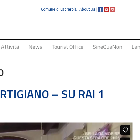
Comune di Caprarola
|
About Us
|
Attività
News
Tourist Office
SineQuaNon
Lan
I
0
E
F
RTIGIANO – SU RAI 1