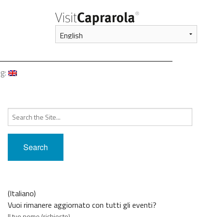
g:
taliano
Search
nglish
for:
rançais
Deutsch
中文
(Italiano)
Vuoi rimanere aggiornato con tutti gli eventi?
Il tuo nome (richiesto)