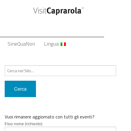
SineQuaNon
Lingua:
Italiano
Cerca:
English
Français
Deutsch
中文
Vuoi rimanere aggiornato con tutti gli eventi?
Il tuo nome (richiesto)