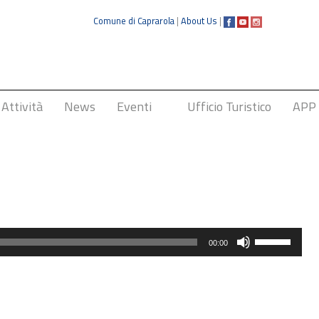
Comune di Caprarola
|
About Us
|
Attività
News
Eventi
Ufficio Turistico
APP
Sagra della Nocciola
Usa
00:00
i
tasti
freccia
su/giù