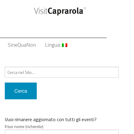
SineQuaNon
Lingua:
Italiano
Cerca:
English
Français
Deutsch
中文
Vuoi rimanere aggiornato con tutti gli eventi?
Il tuo nome (richiesto)