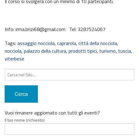
Il corso si svolgerà con un minimo di 10 partecipanti.
Info: irma.brizi68@gmail.com Tel: 3287524067
Tags:
assaggio nocciola
,
caprarola
,
città della nocciola
,
nocciola
,
palazzo della cultura
,
prodotti tipici
,
turismo
,
tuscia
,
viterbese
Cerca:
Vuoi rimanere aggiornato con tutti gli eventi?
Il tuo nome (richiesto)